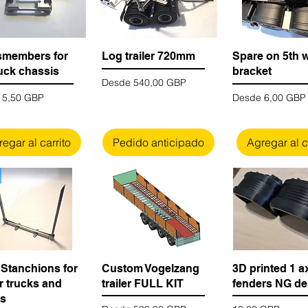
smembers for
Log trailer 720mm
Spare on 5th 
ck chassis
bracket
Precio de oferta
Desde
540,00 GBP
 de oferta
Precio de oferta
e
5,50 GBP
Desde
6,00 GBP
egar al carrito
Pedido anticipado
Agregar al c
 Stanchions for
Custom Vogelzang
3D printed 1 a
r trucks and
trailer FULL KIT
fenders NG de
rs