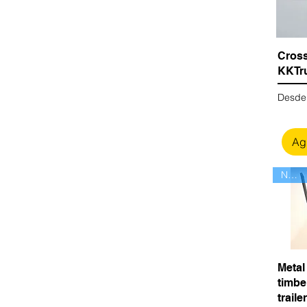
Cros
KKTru
Precio
Desd
Agr
Nuevo
Metal
timbe
traile