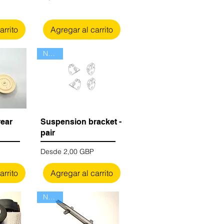
arrito
Agregar al carrito
Nuevo
rear
Suspension bracket -
pair
Precio de oferta
Desde
2,00 GBP
arrito
Agregar al carrito
Nuevo