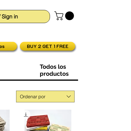
/ Sign in
os
BUY 2 GET 1 FREE
Todos los
productos
Ordenar por