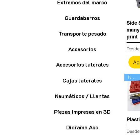
Extremos del marco
Guardabarros
Side 
many
Transporte pesado
print
Accesorios
Precio
Desd
Agr
Accesorios laterales
Nuevo
Cajas laterales
Neumáticos / Llantas
Piezas impresas en 3D
Plast
Diorama Acc
Precio
Desd