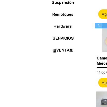
Suspensión
Remolques
Agr
Hardware
Nuevo
SERVICIOS
¡¡¡VENTA!!!
Camer
Merce
Precio
11,00
Agr