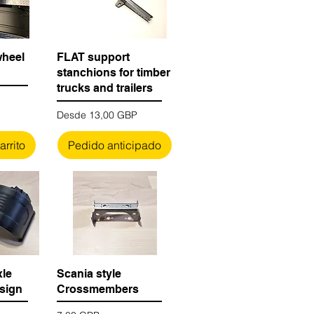
wheel
FLAT support
stanchions for timber
trucks and trailers
Precio de oferta
Desde
13,00 GBP
arrito
Pedido anticipado
xle
Scania style
sign
Crossmembers