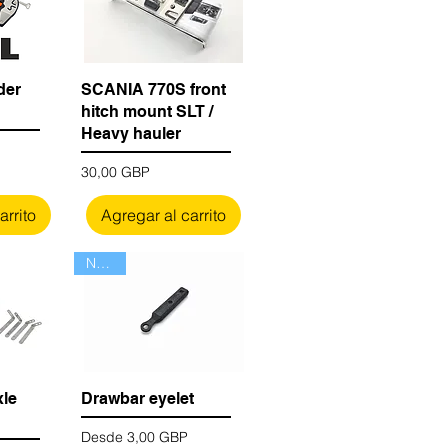
der
SCANIA 770S front
hitch mount SLT /
Heavy hauler
Precio
30,00 GBP
arrito
Agregar al carrito
Nuevo
xle
Drawbar eyelet
Precio de oferta
Desde
3,00 GBP