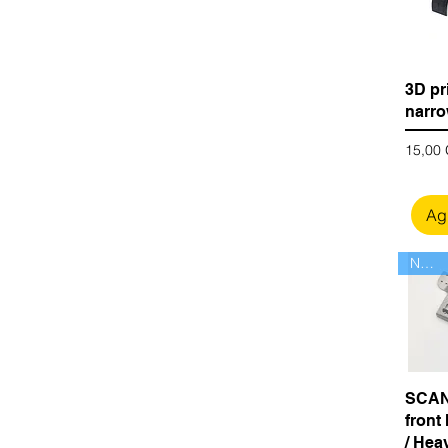
3D pr
narr
Precio
15,00
Agr
Nuevo
SCANI
front
/ Hea