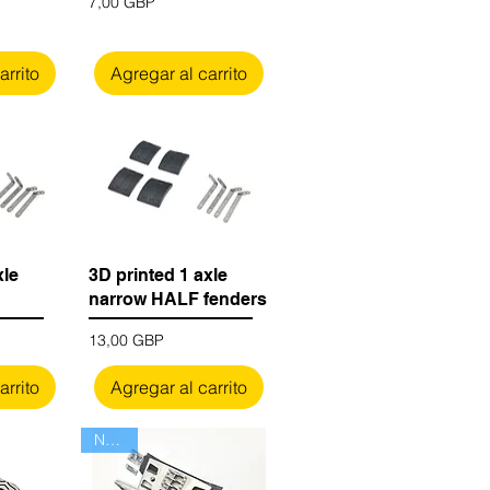
Precio
7,00 GBP
arrito
Agregar al carrito
xle
3D printed 1 axle
narrow HALF fenders
Precio
13,00 GBP
arrito
Agregar al carrito
Nuevo