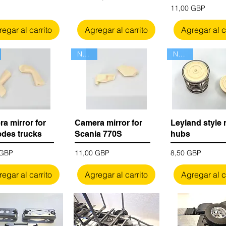
Precio
11,00 GBP
egar al carrito
Agregar al carrito
Agregar al c
Nuevo
Nuevo
a mirror for
Camera mirror for
Leyland style 
des trucks
Scania 770S
hubs
Precio
Precio
 GBP
11,00 GBP
8,50 GBP
egar al carrito
Agregar al carrito
Agregar al c