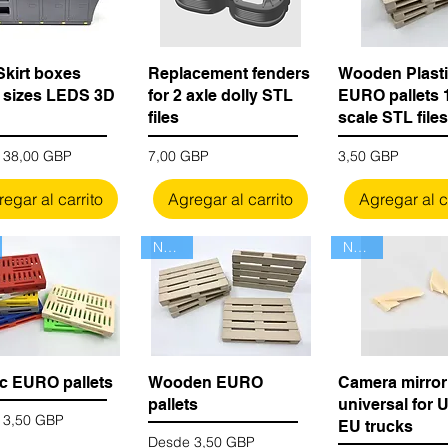
Skirt boxes
Replacement fenders
Wooden Plast
 sizes LEDS 3D
for 2 axle dolly STL
EURO pallets 
files
scale STL files
 de oferta
Precio
Precio
e
38,00 GBP
7,00 GBP
3,50 GBP
egar al carrito
Agregar al carrito
Agregar al c
Nuevo
Nuevo
ic EURO pallets
Wooden EURO
Camera mirror
pallets
universal for 
 de oferta
e
3,50 GBP
EU trucks
Precio de oferta
Desde
3,50 GBP