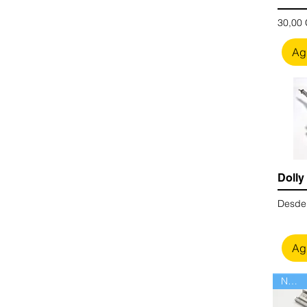
Precio
30,00
Agr
Dolly
Precio
Desd
Agr
Nuevo