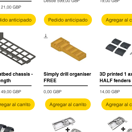
Precio de oferta
Precio
Desde
599,00 GBP
19,00 GBP
 de oferta
e
21,00 GBP
ido anticipado
Pedido anticipado
Agregar al c
atbed chassis -
Simply drill organiser
3D printed 1 a
ength
FREE
HALF fenders
 de oferta
Precio
Precio
e
49,00 GBP
0,00 GBP
14,00 GBP
egar al carrito
Agregar al carrito
Agregar al c