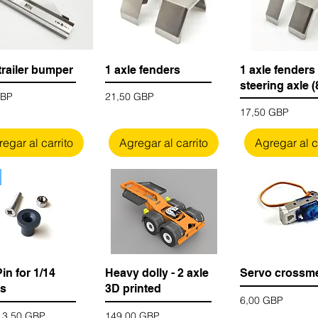
trailer bumper
1 axle fenders
1 axle fenders 
steering axle (
Precio
GBP
21,50 GBP
Precio
17,50 GBP
egar al carrito
Agregar al carrito
Agregar al c
in for 1/14
Heavy dolly - 2 axle
Servo crossm
rs
3D printed
Precio
6,00 GBP
 de oferta
Precio
e
3,50 GBP
149,00 GBP