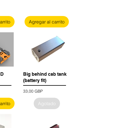
arrito
Agregar al carrito
3D
Big behind cab tank
(battery fit)
Precio
33,00 GBP
arrito
Agotado