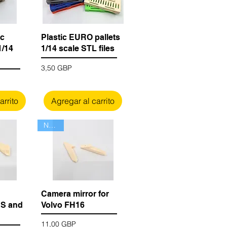
ic
Plastic EURO pallets
1/14
1/14 scale STL files
Precio
3,50 GBP
arrito
Agregar al carrito
Nuevo
Camera mirror for
US and
Volvo FH16
Precio
11,00 GBP