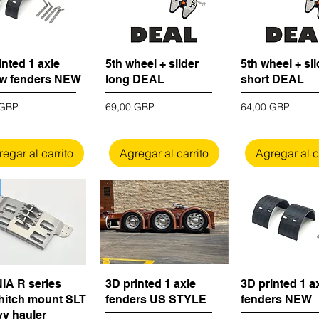
inted 1 axle
5th wheel + slider
5th wheel + sli
ow fenders NEW
long DEAL
short DEAL
Precio
Precio
 GBP
69,00 GBP
64,00 GBP
egar al carrito
Agregar al carrito
Agregar al c
A R series
3D printed 1 axle
3D printed 1 a
 hitch mount SLT
fenders US STYLE
fenders NEW
vy hauler