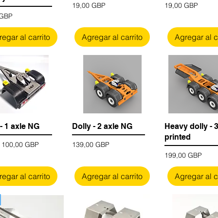
Precio
Precio
19,00 GBP
19,00 GBP
 GBP
egar al carrito
Agregar al carrito
Agregar al c
 - 1 axle NG
Dolly - 2 axle NG
Heavy dolly - 
printed
 de oferta
Precio
e
100,00 GBP
139,00 GBP
Precio
199,00 GBP
egar al carrito
Agregar al carrito
Agregar al c