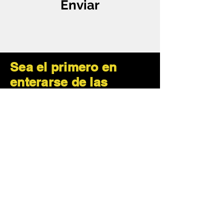
Enviar
Sea el primero en
enterarse de las
ofertas y las ofertas
especiales
Subscribe Now
¿Cómo podemos ayudar?
Servicio al Cliente
KKtruckStore@gmail.com
Sheffield, GB