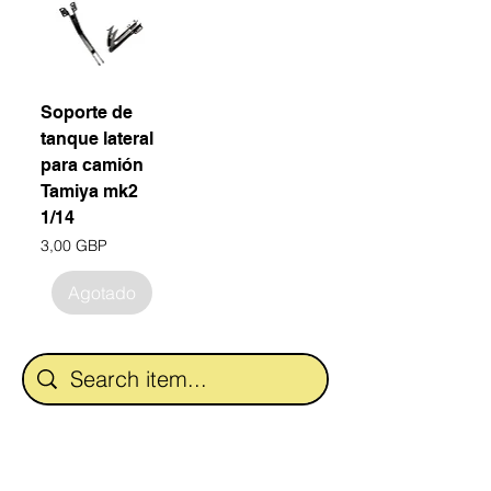
Soporte de
tanque lateral
para camión
Tamiya mk2
1/14
Precio
3,00 GBP
Agotado
Sea el primero en
enterarse de las