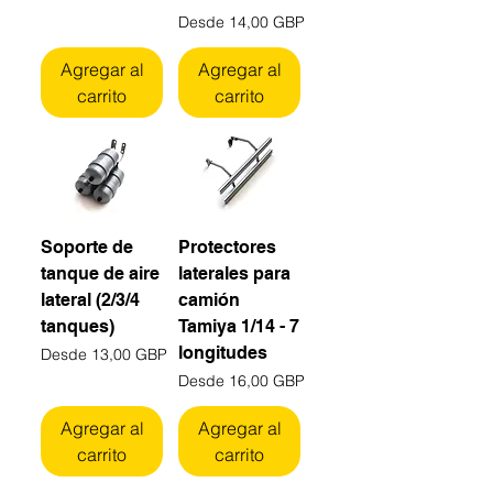
Precio de oferta
Desde
14,00 GBP
Agregar al
Agregar al
carrito
carrito
Soporte de
Protectores
tanque de aire
laterales para
lateral (2/3/4
camión
tanques)
Tamiya 1/14 - 7
longitudes
Precio de oferta
Desde
13,00 GBP
Precio de oferta
Desde
16,00 GBP
Agregar al
Agregar al
carrito
carrito