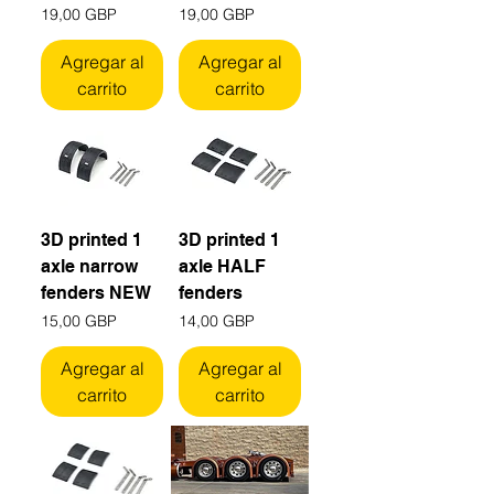
Precio
Precio
19,00 GBP
19,00 GBP
Agregar al
Agregar al
carrito
carrito
3D printed 1
3D printed 1
axle narrow
axle HALF
fenders NEW
fenders
Precio
Precio
15,00 GBP
14,00 GBP
Agregar al
Agregar al
carrito
carrito