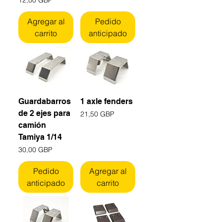
Agregar al
Pedido
carrito
anticipado
Guardabarros
1 axle fenders
de 2 ejes para
Precio
21,50 GBP
camión
Tamiya 1/14
Precio
30,00 GBP
Pedido
Agregar al
anticipado
carrito