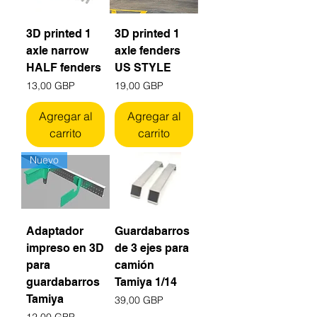
3D printed 1
3D printed 1
axle narrow
axle fenders
HALF fenders
US STYLE
Precio
Precio
13,00 GBP
19,00 GBP
Agregar al
Agregar al
carrito
carrito
Nuevo
Adaptador
Guardabarros
impreso en 3D
de 3 ejes para
para
camión
guardabarros
Tamiya 1/14
Tamiya
Precio
39,00 GBP
Precio
12,00 GBP