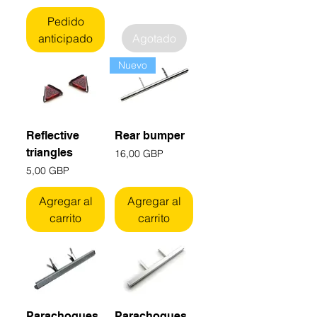
Pedido
anticipado
Agotado
Nuevo
Reflective
Rear bumper
triangles
Precio
16,00 GBP
Precio
5,00 GBP
Agregar al
Agregar al
carrito
carrito
Parachoques
Parachoques