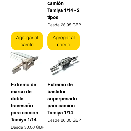
camión
Tamiya 1/14 - 2
tipos
Precio de oferta
Desde
28,95 GBP
Agregar al
Agregar al
carrito
carrito
Extremo de
Extremo de
marco de
bastidor
doble
superpesado
travesaño
para camión
para camión
Tamiya 1/14
Tamiya 1/14
Precio de oferta
Desde
26,00 GBP
Precio de oferta
Desde
30,00 GBP