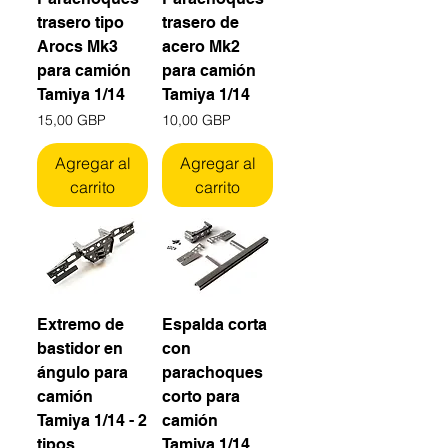
trasero tipo
trasero de
Arocs Mk3
acero Mk2
para camión
para camión
Tamiya 1/14
Tamiya 1/14
Precio
Precio
15,00 GBP
10,00 GBP
Agregar al
Agregar al
carrito
carrito
Extremo de
Espalda corta
bastidor en
con
ángulo para
parachoques
camión
corto para
Tamiya 1/14 - 2
camión
tipos
Tamiya 1/14