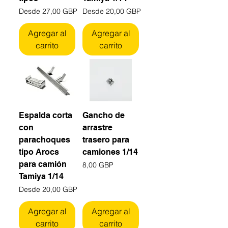
Precio de oferta
Precio de oferta
Desde
27,00 GBP
Desde
20,00 GBP
Agregar al
Agregar al
carrito
carrito
Espalda corta
Gancho de
con
arrastre
parachoques
trasero para
tipo Arocs
camiones 1/14
para camión
Precio
8,00 GBP
Tamiya 1/14
Precio de oferta
Desde
20,00 GBP
Agregar al
Agregar al
carrito
carrito