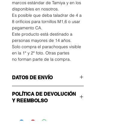
marcos estándar de Tamiya y en los
disponibles en nosotros.
Es posible que deba taladrar de 4 a
8 orificios para tornillos M1,6 o usar
pegamento CA.
Este producto está destinado a
personas mayores de 14 años.
Solo compra el parachoques visible
en la 1ª y 2ª foto. Otras partes
no forman parte de la compra.
DATOS DE ENVÍO
¡Asegúrate de elegir el método de
POLÍTICA DE DEVOLUCIÓN
envío correcto!
Y REEMBOLSO
ECONOMÍA
Número sin seguimiento: solo enviar
El comprador correrá con los gastos
confirmación
de devolución. Puede devolver su
ACELERADO
artículo no utilizado hasta 14 días
Rastreable y asegurado.
Para
después de la entrega. Si tiene
América del Norte y del Sur solo está