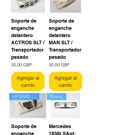
Soporte de
Soporte de
enganche
enganche
delantero
delantero
ACTROS SLT /
MAN SLT /
Transportador
Transportador
pesado
pesado
Precio
Precio
30,00 GBP
30,00 GBP
Agregar al
Agregar al
carrito
carrito
UPGRADED!
Nuevo
Soporte de
Mercedes
enganche
1838LS&gt;