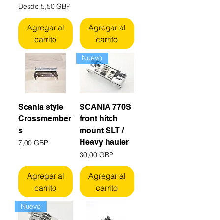
Precio de oferta
Desde
5,50 GBP
Agregar al
Agregar al
carrito
carrito
Nuevo
Scania style
SCANIA 770S
Crossmember
front hitch
s
mount SLT /
Heavy hauler
Precio
7,00 GBP
Precio
30,00 GBP
Agregar al
Agregar al
carrito
carrito
Nuevo