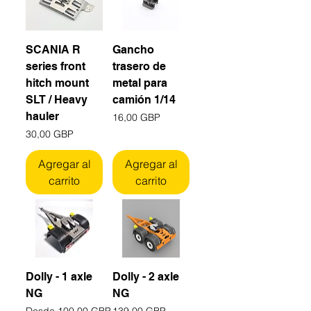
SCANIA R
Gancho
series front
trasero de
hitch mount
metal para
SLT / Heavy
camión 1/14
hauler
Precio
16,00 GBP
Precio
30,00 GBP
Agregar al
Agregar al
carrito
carrito
Dolly - 1 axle
Dolly - 2 axle
NG
NG
Precio de oferta
Precio
Desde
100,00 GBP
139,00 GBP