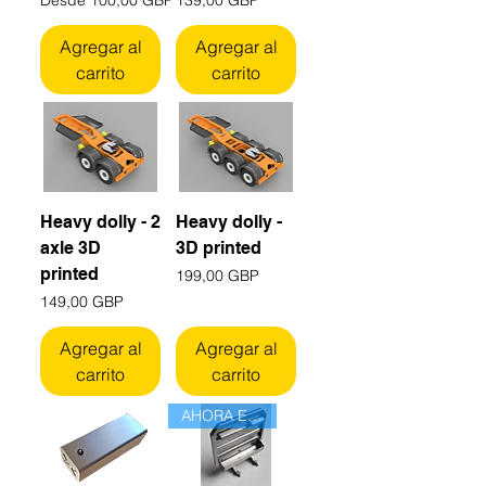
Agregar al
Agregar al
carrito
carrito
Heavy dolly - 2
Heavy dolly -
axle 3D
3D printed
printed
Precio
199,00 GBP
Precio
149,00 GBP
Agregar al
Agregar al
carrito
carrito
AHORA ESTÁ DISPONIBLE