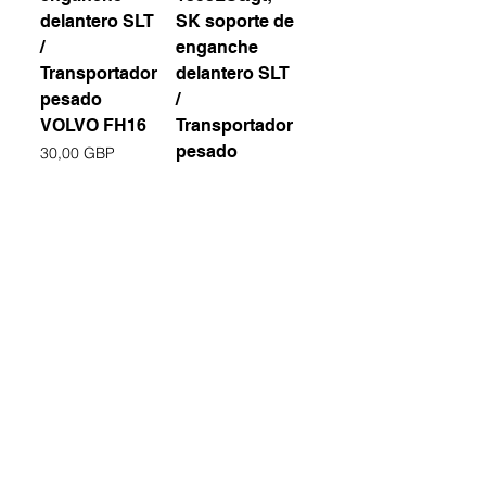
delantero SLT
SK soporte de
/
enganche
Transportador
delantero SLT
pesado
/
VOLVO FH16
Transportador
pesado
Precio
30,00 GBP
Precio
30,00 GBP
Agregar al
Agregar al
carrito
carrito
Nuevo
Nuevo
Soporte de
Simply frame
cabrestante
535mm 8x4
para
Heavy Hauler
camiones RC
Mk2 (solo