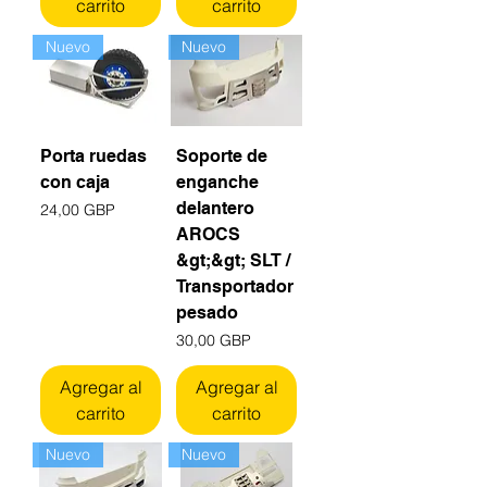
carrito
carrito
Nuevo
Nuevo
Porta ruedas
Soporte de
con caja
enganche
delantero
Precio
24,00 GBP
AROCS
&gt;&gt; SLT /
Transportador
pesado
Precio
30,00 GBP
Agregar al
Agregar al
carrito
carrito
Nuevo
Nuevo