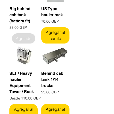
Big behind
US Type
cab tank
hauler rack
(battery fit)
Precio
70,00 GBP
Precio
33,00 GBP
Agregar al
Agotado
carrito
SLT / Heavy
Behind cab
hauler
tank 1/14
Equipment
trucks
Tower / Rack
Precio
23,00 GBP
Precio de oferta
Desde
110,00 GBP
Agregar al
Agregar al