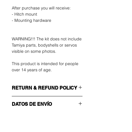
After purchase you will receive:
- Hitch mount
- Mounting hardware
WARNING!!! The kit does not include
Tamiya parts, bodyshells or servos
visible on some photos.
This product is intended for people
over 14 years of age.
RETURN & REFUND POLICY
El comprador correrá con los gastos
DATOS DE ENVÍO
de devolución. Puede devolver su
artículo no utilizado hasta 14 días
¡Asegúrate de elegir el método de
después de la entrega. Si tiene
envío correcto!
algún problema, contáctenos por
ECONOMÍA
correo electrónico.