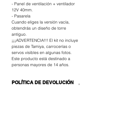
- Panel de ventilación + ventilador
12V 40mm.
- Pasarela
Cuando eliges la versión vacía,
obtendrás un diseño de torre
antiguo.
¡¡¡ADVERTENCIA!!! El kit no incluye
piezas de Tamiya, carrocerías o
servos visibles en algunas fotos.
Este producto está destinado a
personas mayores de 14 años.
POLÍTICA DE DEVOLUCIÓN
Y REEMBOLSO
El comprador correrá con los gastos
DATOS DE ENVÍO
de devolución. Puede devolver su
artículo no utilizado hasta 14 días
¡Asegúrate de elegir el método de
después de la entrega. Si tiene
envío correcto!
algún problema, contáctenos por
ECONOMÍA