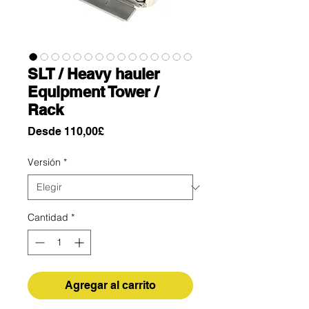
SLT / Heavy hauler
Equipment Tower /
Rack
Precio
Desde
110,00£
de
oferta
Versión
*
Cantidad
*
Agregar al carrito