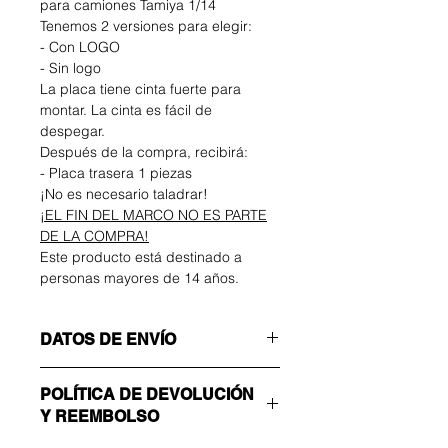
para camiones Tamiya 1/14
Tenemos 2 versiones para elegir:
- Con LOGO
- Sin logo
La placa tiene cinta fuerte para
montar. La cinta es fácil de
despegar.
Después de la compra, recibirá:
- Placa trasera 1 piezas
¡No es necesario taladrar!
¡EL FIN DEL MARCO NO ES PARTE
DE LA COMPRA!
Este producto está destinado a
personas mayores de 14 años.
DATOS DE ENVÍO
¡Asegúrate de elegir el método de
POLÍTICA DE DEVOLUCIÓN
envío correcto!
Y REEMBOLSO
ECONOMÍA
Sin número de seguimiento: solo