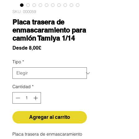
SKU: 000059
Placa trasera de
enmascaramiento para
camión Tamiya 1/14
Precio
Desde
8,00£
de
oferta
Tipo
*
Cantidad
*
Agregar al carrito
Placa trasera de enmascaramiento