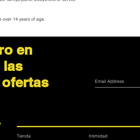
e over 14 years of age.
ro en
 las
 ofertas
?
Tienda
Intimidad