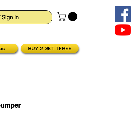
/ Sign in
os
BUY 2 GET 1 FREE
 bumper