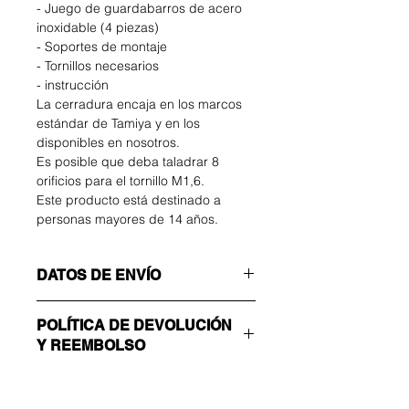
- Juego de guardabarros de acero
inoxidable (4 piezas)
- Soportes de montaje
- Tornillos necesarios
- instrucción
La cerradura encaja en los marcos
estándar de Tamiya y en los
disponibles en nosotros.
Es posible que deba taladrar 8
orificios para el tornillo M1,6.
Este producto está destinado a
personas mayores de 14 años.
DATOS DE ENVÍO
¡Asegúrate de elegir el método de
POLÍTICA DE DEVOLUCIÓN
envío correcto!
Y REEMBOLSO
ECONOMÍA
Número sin seguimiento: solo enviar
El comprador correrá con los gastos
confirmación
de devolución. Puede devolver su
ACELERADO