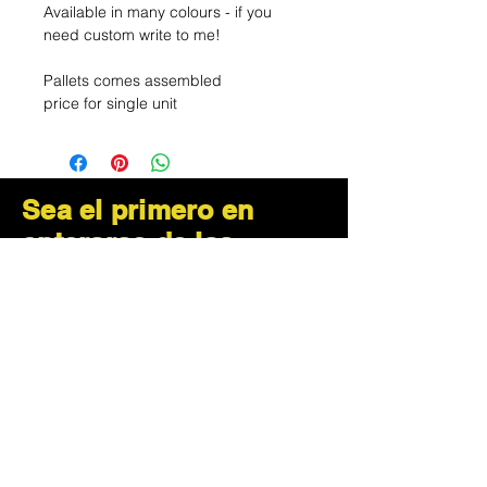
Available in many colours - if you
need custom write to me!
Pallets comes assembled
price for single unit
Sea el primero en
enterarse de las
ofertas y las ofertas
especiales
Subscribe Now
¿Cómo podemos ayudar?