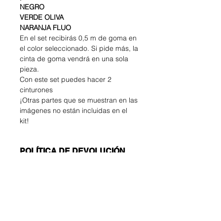
NEGRO
VERDE OLIVA
NARANJA FLUO
En el set recibirás 0,5 m de goma en
el color seleccionado. Si pide más, la
cinta de goma vendrá en una sola
pieza.
Con este set puedes hacer 2
cinturones
¡Otras partes que se muestran en las
imágenes no están incluidas en el
kit!
POLÍTICA DE DEVOLUCIÓN
Y REEMBOLSO
El comprador correrá con los gastos
DATOS DE ENVÍO
de devolución. Puede devolver su
artículo no utilizado hasta 14 días
ECONOMÍA
después de la entrega. Si tiene
Número sin seguimiento: solo enviar