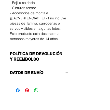
- Rejilla soldada
- Cinturón tensor
- Accesorios de montaje
¡¡¡ADVERTENCIA!!! El kit no incluye
piezas de Tamiya, carrocerías o
servos visibles en algunas fotos.
Este producto está destinado a
personas mayores de 14 años.
POLÍTICA DE DEVOLUCIÓN
Y REEMBOLSO
El comprador correrá con los gastos
DATOS DE ENVÍO
de devolución. Puede devolver su
artículo no utilizado hasta 14 días
¡Asegúrate de elegir el método de
después de la entrega. Si tiene
envío correcto!
algún problema, contáctenos por
ECONOMÍA
correo electrónico.
Número sin seguimiento: solo enviar
Sea el primero en
confirmación
enterarse de las
ACELERADO