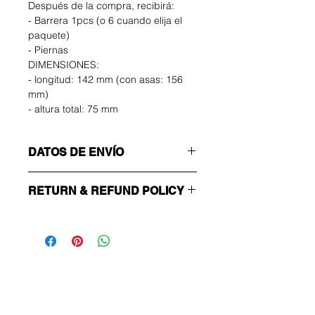
Después de la compra, recibirá:
- Barrera 1pcs (o 6 cuando elija el
paquete)
- Piernas
DIMENSIONES:
- longitud: 142 mm (con asas: 156
mm)
- altura total: 75 mm
DATOS DE ENVÍO
¡Asegúrate de elegir el método de
RETURN & REFUND POLICY
envío correcto!
ECONOMÍA
El comprador correrá con los gastos
Número sin seguimiento: solo enviar
de devolución. Puede devolver su
confirmación
artículo no utilizado hasta 14 días
ACELERADO
después de la entrega. Si tiene
Sea el primero en
Rastreable y asegurado
algún problema, contáctenos por
enterarse de las
correo electrónico.
ofertas y las ofertas