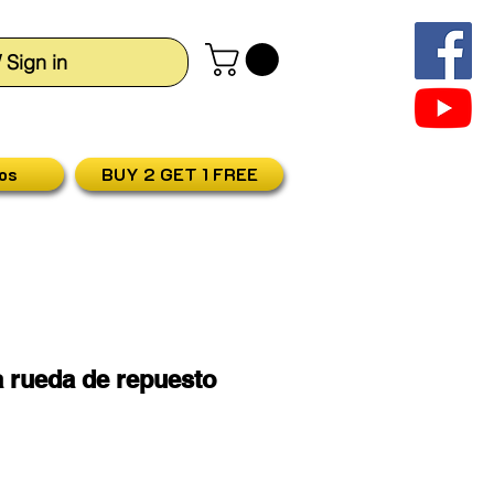
/ Sign in
os
BUY 2 GET 1 FREE
a rueda de repuesto