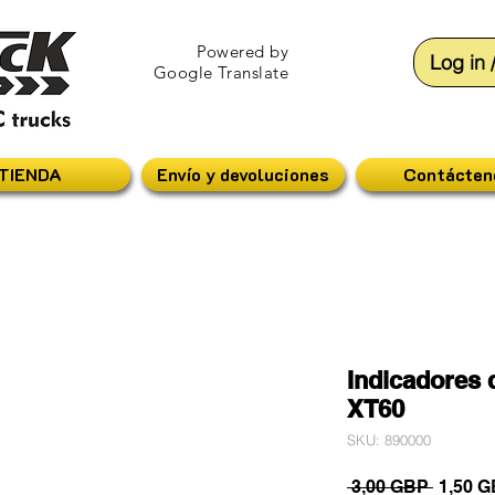
Powered by
Log in 
Google Translate
TIENDA
Envío y devoluciones
Contácten
Indicadores d
XT60
SKU: 890000
Precio
 3,00 GBP 
1,50 