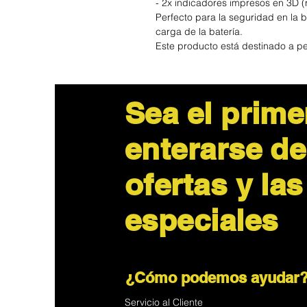
- 2x indicadores impresos en 3D (
Perfecto para la seguridad en la bo
carga de la batería.
Este producto está destinado a p
Sea el prime
enterarse de
ofertas y las
especiales
¿Cómo podemos ayudar
Servicio al Cliente