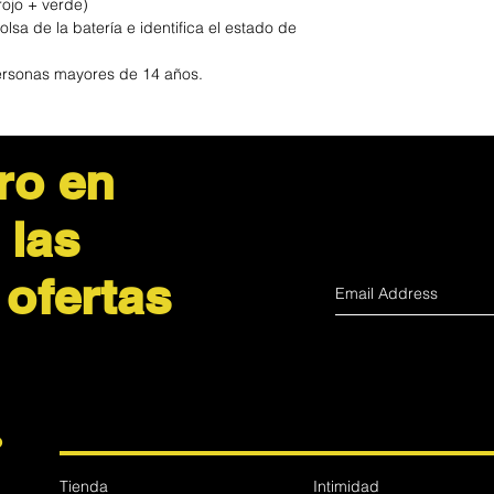
rojo + verde)
lsa de la batería e identifica el estado de
ersonas mayores de 14 años.
ro en
 las
 ofertas
?
Tienda
Intimidad