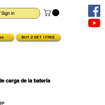
/ Sign in
os
BUY 2 GET 1 FREE
e carga de la batería
Precio
GBP