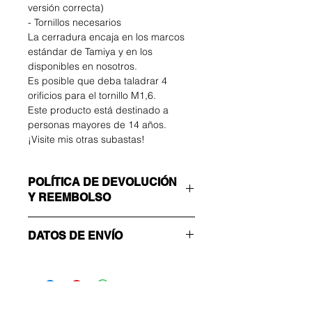
versión correcta)
- Tornillos necesarios
La cerradura encaja en los marcos
estándar de Tamiya y en los
disponibles en nosotros.
Es posible que deba taladrar 4
orificios para el tornillo M1,6.
Este producto está destinado a
personas mayores de 14 años.
¡Visite mis otras subastas!
POLÍTICA DE DEVOLUCIÓN
Y REEMBOLSO
El comprador correrá con los gastos
DATOS DE ENVÍO
de devolución. Puede devolver su
artículo no utilizado hasta 14 días
¡Asegúrate de elegir el método de
después de la entrega. Si tiene
envío correcto!
algún problema, contáctenos por
ECONOMÍA
correo electrónico.
Número sin seguimiento: solo enviar